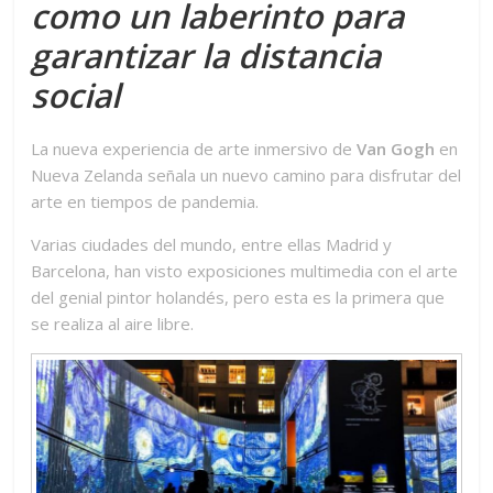
como un laberinto para
garantizar la distancia
social
La nueva experiencia de arte inmersivo de
Van Gogh
en
Nueva Zelanda señala un nuevo camino para disfrutar del
arte en tiempos de pandemia.
Varias ciudades del mundo, entre ellas Madrid y
Barcelona, han visto exposiciones multimedia con el arte
del genial pintor holandés, pero esta es la primera que
se realiza al aire libre.