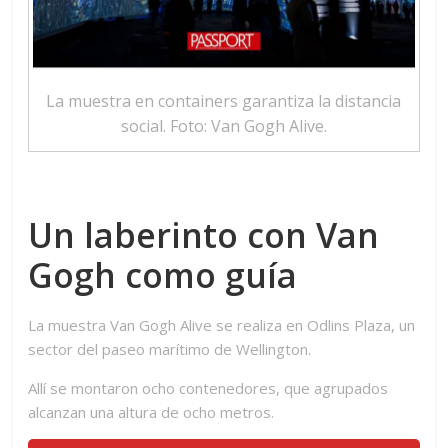
La muestra en containers garantiza la distancia
social. Foto: Van Gogh Alive.
Un laberinto con Van
Gogh como guía
La muestra Van Gogh Alive se realiza en Odlins Plaza, un
sector del paseo marítimo de Wellington.
Allí se montaron ocho contenedores, que agrupados
alcanzan una altura de ocho metros.