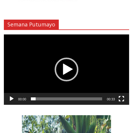
Semana Putumayo
Reproductor
de
vídeo
00:00
00:33