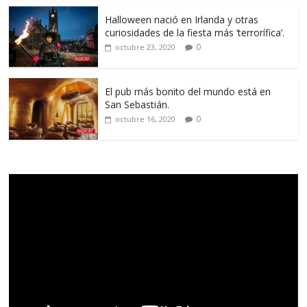
Halloween nació en Irlanda y otras
curiosidades de la fiesta más ‘terrorífica’.
0
octubre 23, 2020
El pub más bonito del mundo está en
San Sebastián.
0
octubre 16, 2020
Reproductor
de
vídeo