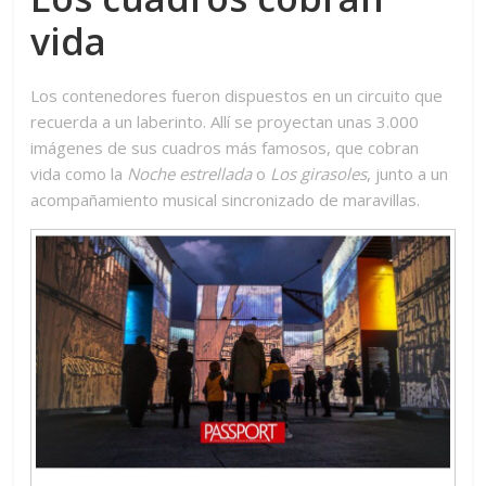
vida
Los contenedores fueron dispuestos en un circuito que
recuerda a un laberinto. Allí se proyectan unas 3.000
imágenes de sus cuadros más famosos, que cobran
vida como la
Noche estrellada
o
Los girasoles
, junto a un
acompañamiento musical sincronizado de maravillas.