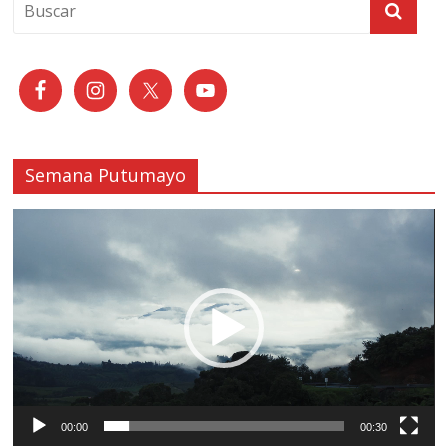
Semana Putumayo
Reproductor
de
vídeo
00:00
00:30