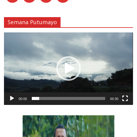
Semana Putumayo
Reproductor
de
vídeo
00:00
00:30