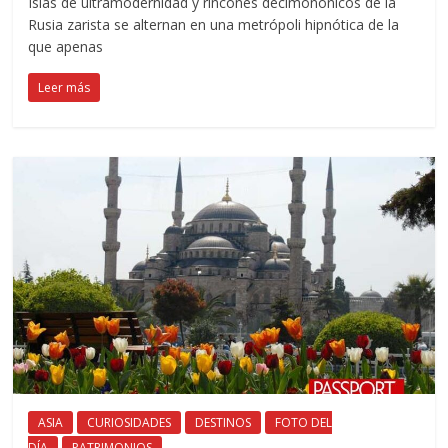
Islas de ultramodernidad y rincones decimonónicos de la
Rusia zarista se alternan en una metrópoli hipnótica de la
que apenas
Leer más
ASIA
CURIOSIDADES
DESTINOS
FOTO DEL
DÍA
PATRIMONIOS