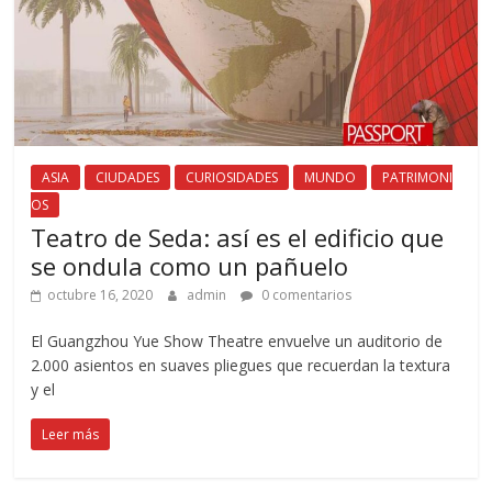
ASIA
CIUDADES
CURIOSIDADES
MUNDO
PATRIMONI
OS
Teatro de Seda: así es el edificio que
se ondula como un pañuelo
octubre 16, 2020
admin
0 comentarios
El Guangzhou Yue Show Theatre envuelve un auditorio de
2.000 asientos en suaves pliegues que recuerdan la textura
y el
Leer más