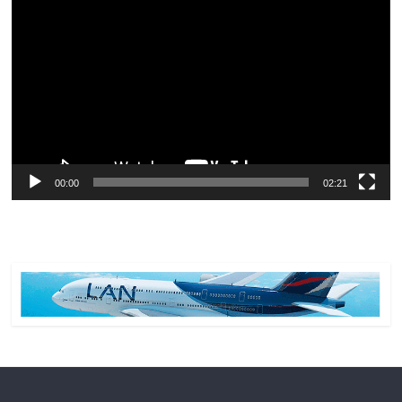
de
vídeo
00:00
02:21