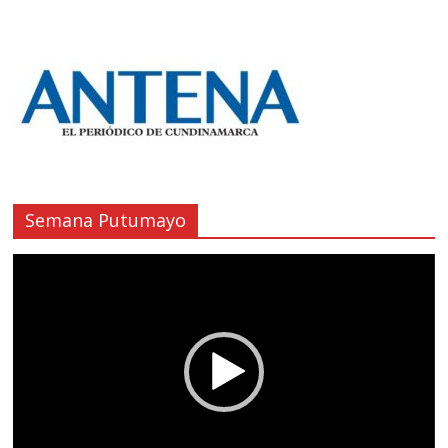
Semana Putumayo
Reproductor
de
vídeo