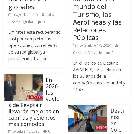
mundo del
globales
Turismo, las
mayo 15, 2026
Tulio
Aerolíneas y las
Pizarro Aguilar
0
Relaciones
Emirates está recuperando
Públicas
casi por completo sus
operaciones, con el 96 %
noviembre 14, 2024
de su red global ya
German Delgado
0
restablecida, tras un
En el Marco de Destino
AVIAREPS, se celebraron
los 30 años de la
En
compañía a nivel mundial y
2026
11 de
los
vuelo
s de Egyptair
Desti
llevarán mejoras en
nos
cabinas y asientos
en
más cómodos
Colo
0
octubre 15, 2025