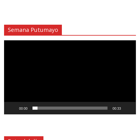
Semana Putumayo
Reproductor
de
vídeo
00:00
00:33