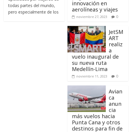
innovación en
todas partes del mundo,
aerolíneas y viajes
pero especialmente de los
0
noviembre 27, 2023
JetSM
ART
realiz
a
vuelo inaugural de
su nueva ruta
Medellín-Lima
0
noviembre 11, 2023
Avian
ca
anun
cia
más vuelos hacia
Punta Cana y otros
destinos para fin de