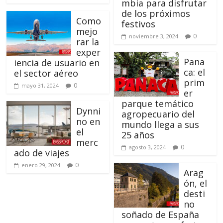
mbia para disfrutar
de los próximos
Como
festivos
mejo
0
noviembre 3, 2024
rar la
exper
Pana
iencia de usuario en
ca: el
el sector aéreo
prim
0
mayo 31, 2024
er
parque temático
Dynni
agropecuario del
no en
mundo llega a sus
el
25 años
merc
0
agosto 3, 2024
ado de viajes
0
enero 29, 2024
Arag
ón, el
desti
no
soñado de España