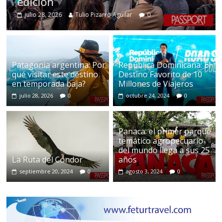
este destino en temporada baja?
julio 28, 2026
admin
0
Patagonia argentina: Por
República Dominicana: El
qué visitar este destino
Destino Favorito de 10
en temporada baja?
Millones de Viajeros
julio 28, 2026
0
octubre 24, 2024
0
Panaca: el primer parque
temático agropecuario
del mundo llega a sus 25
La Ruta del Cóndor
años
septiembre 20, 2024
0
agosto 3, 2024
0