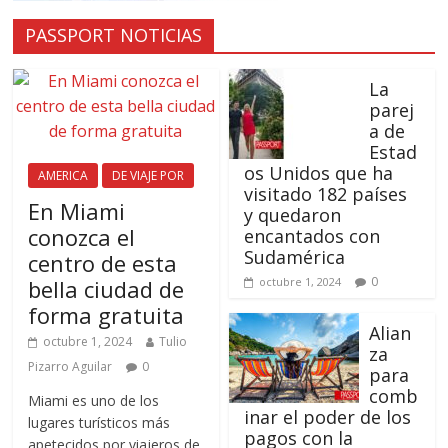
PASSPORT NOTICIAS
La
parej
a de
Estad
os Unidos que ha
AMERICA
DE VIAJE POR
visitado 182 países
En Miami
y quedaron
conozca el
encantados con
Sudamérica
centro de esta
0
bella ciudad de
octubre 1, 2024
forma gratuita
Alian
octubre 1, 2024
Tulio
za
Pizarro Aguilar
0
para
comb
Miami es uno de los
inar el poder de los
lugares turísticos más
pagos con la
apetecidos por viajeros de