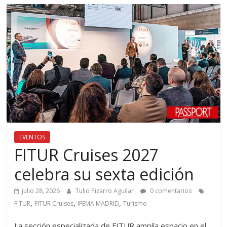
EVENTOS
FITUR Cruises 2027
celebra su sexta edición
julio 28, 2026
Tulio Pizarro Aguilar
0 comentarios
,
,
,
FITUR
FITUR Cruises
IFEMA MADRID
Turismo
La sección especializada de FITUR amplía espacio en el