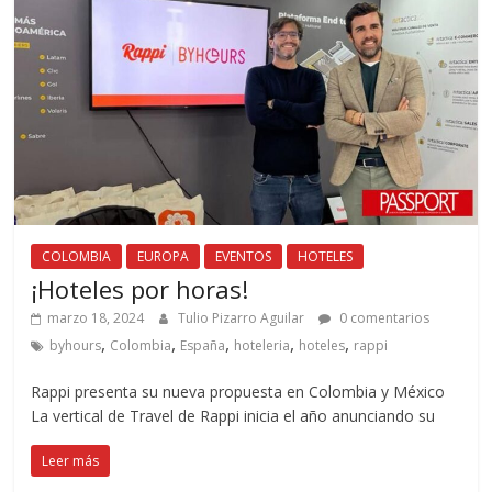
COLOMBIA
EUROPA
EVENTOS
HOTELES
¡Hoteles por horas!
marzo 18, 2024
Tulio Pizarro Aguilar
0 comentarios
,
,
,
,
,
byhours
Colombia
España
hoteleria
hoteles
rappi
Rappi presenta su nueva propuesta en Colombia y México
La vertical de Travel de Rappi inicia el año anunciando su
Leer más