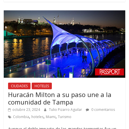
CIUDADES
HOTELES
Huracán Milton a su paso une a la
comunidad de Tampa
octubre 23, 2024
Tulio Pizarro Aguilar
0 comentarios
,
,
,
Colombia
hoteles
Miami
Turismo
Aunque el doble impacto de las grandes tormentas fue un