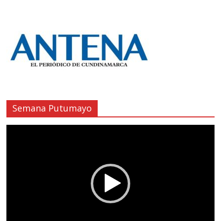
Semana Putumayo
Reproductor
de
vídeo