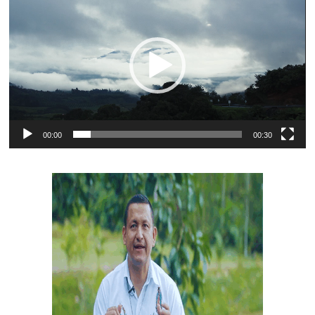
de
vídeo
00:00
00:30