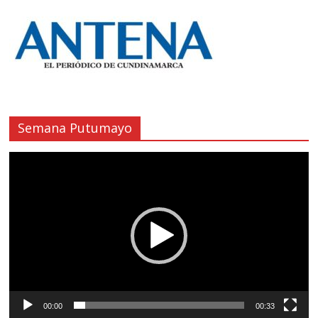
Semana Putumayo
Reproductor
de
vídeo
00:00
00:33