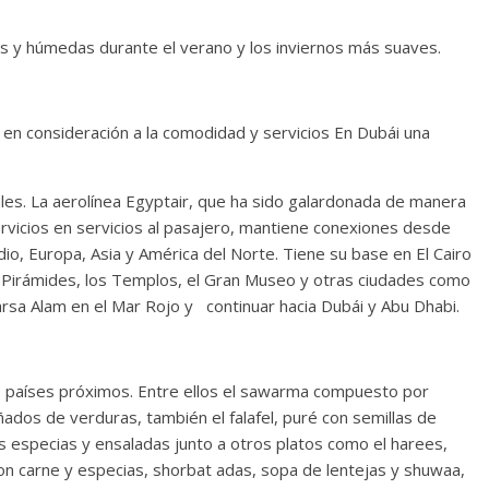
as y húmedas durante el verano y los inviernos más suaves.
s en consideración a la comodidad y servicios En Dubái una
ales. La aerolínea Egyptair, que ha sido galardonada de manera
ervicios en servicios al pasajero, mantiene conexiones desde
o, Europa, Asia y América del Norte. Tiene su base en El Cairo
s Pirámides, los Templos, el Gran Museo y otras ciudades como
arsa Alam en el Mar Rojo y continuar hacia Dubái y Abu Dhabi.
os países próximos. Entre ellos el sawarma compuesto por
ados de verduras, también el falafel, puré con semillas de
especias y ensaladas junto a otros platos como el harees,
con carne y especias, shorbat adas, sopa de lentejas y shuwaa,