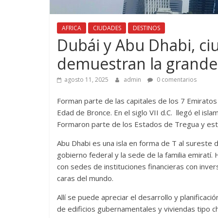
AFRICA
CIUDADES
DESTINOS
Dubái y Abu Dhabi, c
demuestran la grand
agosto 11, 2025
admin
0 comentarios
Forman parte de las capitales de los 7 Emirato
Edad de Bronce. En el siglo VII d.C. llegó el isl
Formaron parte de los Estados de Tregua y esta
Abu Dhabi es una isla en forma de T al sureste d
gobierno federal y la sede de la familia emiratí.
con sedes de instituciones financieras con inve
caras del mundo.
Allí se puede apreciar el desarrollo y planifica
de edificios gubernamentales y viviendas tipo ch