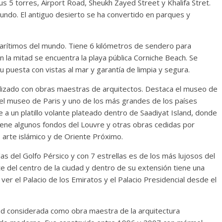
s 5 torres, Airport Road, Sheukh Zayed Street y Khalifa Stret.
mundo. El antiguo desierto se ha convertido en parques y
rítimos del mundo. Tiene 6 kilómetros de sendero para
la mitad se encuentra la playa pública Corniche Beach. Se
u puesta con vistas al mar y garantía de limpia y segura.
alizado con obras maestras de arquitectos. Destaca el museo de
el museo de Paris y uno de los más grandes de los países
 a un platillo volante plateado dentro de Saadiyat Island, donde
ene algunos fondos del Louvre y otras obras cedidas por
arte islámico y de Oriente Próximo.
las del Golfo Pérsico y con 7 estrellas es de los más lujosos del
e del centro de la ciudad y dentro de su extensión tiene una
 ver el Palacio de los Emiratos y el Palacio Presidencial desde el
ed considerada como obra maestra de la arquitectura