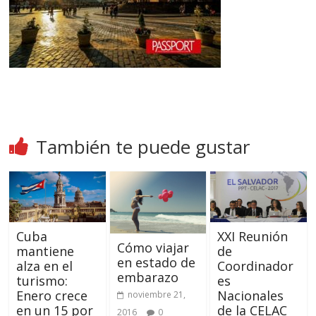
También te puede gustar
Cuba
XXI Reunión
Cómo viajar
mantiene
de
en estado de
alza en el
Coordinador
embarazo
turismo:
es
Enero crece
Nacionales
noviembre 21,
en un 15 por
de la CELAC
2016
0