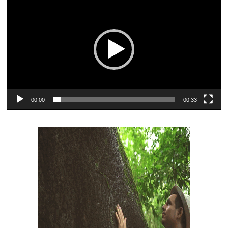
de
vídeo
00:00
00:33