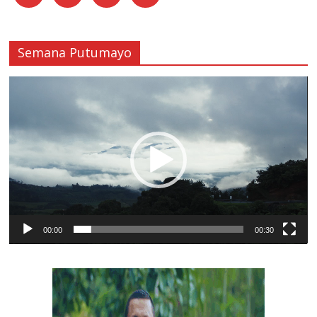
Semana Putumayo
Reproductor
de
vídeo
00:00
00:30