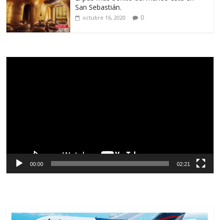
San Sebastián.
0
octubre 16, 2020
Reproductor
de
vídeo
00:00
02:21