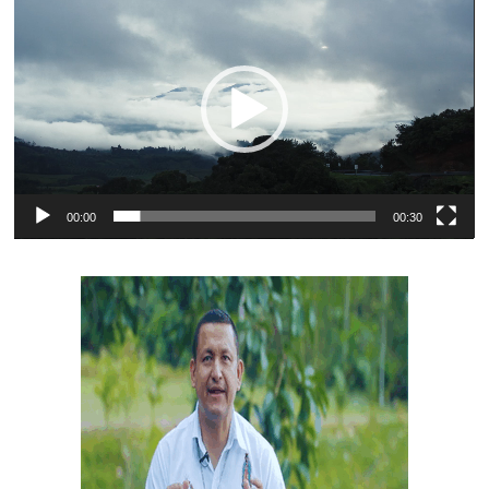
de
vídeo
00:00
00:30