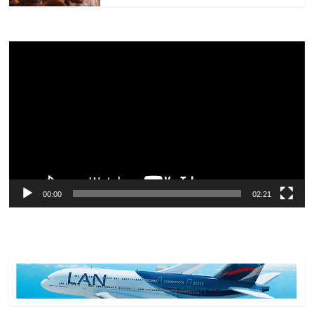
Reproductor
de
vídeo
00:00
02:21