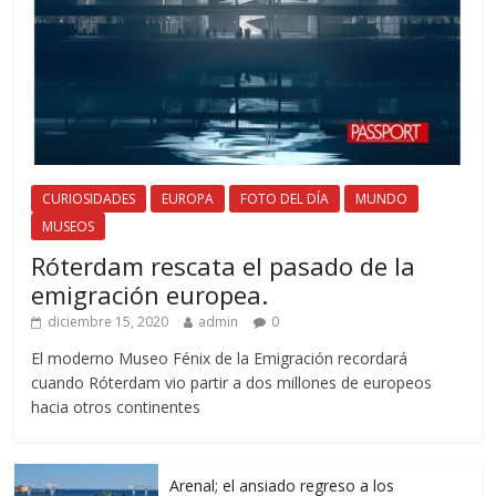
CURIOSIDADES
EUROPA
FOTO DEL DÍA
MUNDO
MUSEOS
Róterdam rescata el pasado de la
emigración europea.
diciembre 15, 2020
admin
0
El moderno Museo Fénix de la Emigración recordará
cuando Róterdam vio partir a dos millones de europeos
hacia otros continentes
Arenal; el ansiado regreso a los