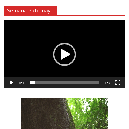
Semana Putumayo
Reproductor
de
vídeo
00:00
00:33