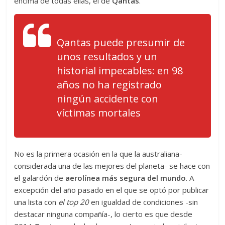
encima de todas ellas, el de
Qantas
.
Qantas puede presumir de
unos resultados y un
historial impecables: en 98
años no ha registrado
ningún accidente con
víctimas mortales
No es la primera ocasión en la que la australiana-
considerada una de las mejores del planeta- se hace con
el galardón de
aerolínea más segura del mundo
. A
excepción del año pasado en el que se optó por publicar
una lista con
el top 20
en igualdad de condiciones -sin
destacar ninguna compañía-, lo cierto es que desde