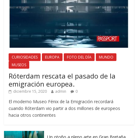
CURIOSIDADES
EUROPA
FOTO DEL DÍA
MUNDO
MUSEOS
Róterdam rescata el pasado de la
emigración europea.
diciembre 15, 2020
admin
0
El moderno Museo Fénix de la Emigración recordará
cuando Róterdam vio partir a dos millones de europeos
hacia otros continentes
Un otoño a pleno arte en Gran Bretaña.