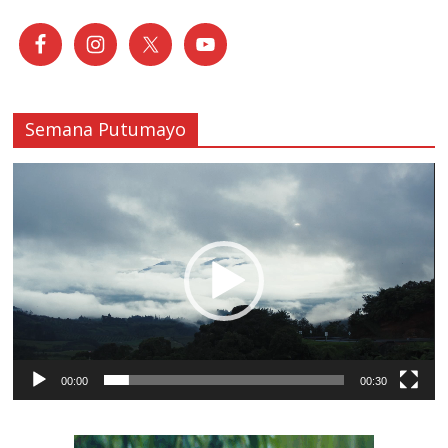
Semana Putumayo
Reproductor
de
vídeo
00:00
00:30