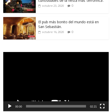
curiosidades de la fiesta más ‘terrorífica’.
0
octubre 23, 2020
El pub más bonito del mundo está en
San Sebastián.
0
octubre 16, 2020
Reproductor
de
vídeo
00:00
02:21