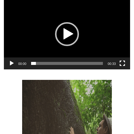
Reproductor
de
vídeo
00:00
00:33