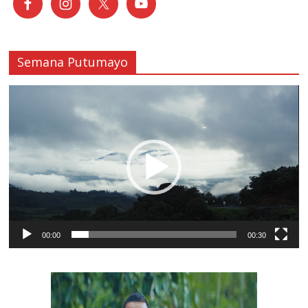
Semana Putumayo
Reproductor
de
vídeo
00:00
00:30