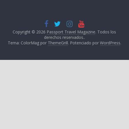
Copyright © 2026
Passport Travel Magazine
. Todos los
derechos reservados..
Tema: ColorMag por
ThemeGrill
. Potenciado por
WordPress
.