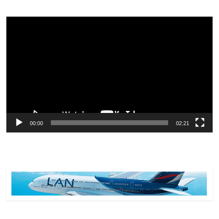
Reproductor
de
vídeo
00:00
02:21