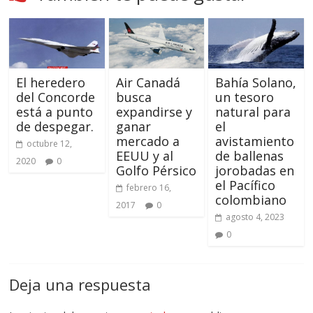
El heredero
Air Canadá
Bahía Solano,
del Concorde
busca
un tesoro
está a punto
expandirse y
natural para
de despegar.
ganar
el
mercado a
avistamiento
octubre 12,
EEUU y al
de ballenas
2020
0
Golfo Pérsico
jorobadas en
el Pacífico
febrero 16,
colombiano
2017
0
agosto 4, 2023
0
Deja una respuesta