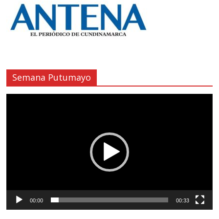
Semana Putumayo
Reproductor
de
vídeo
00:00
00:33