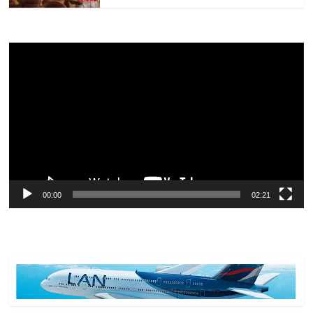
Reproductor
de
vídeo
00:00
02:21