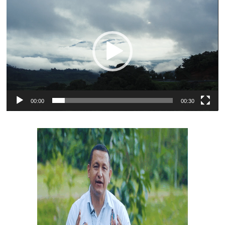
de
vídeo
00:00
00:30