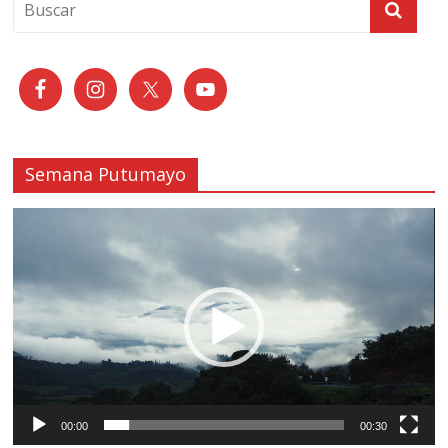
Semana Putumayo
Reproductor
de
vídeo
00:00
00:30