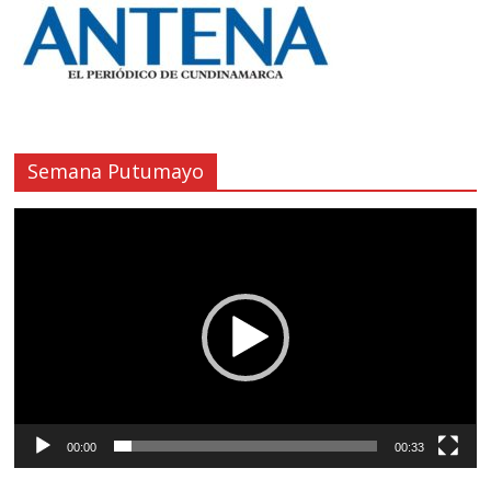
Semana Putumayo
Reproductor
de
vídeo
00:00
00:33