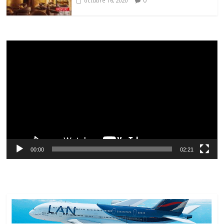
0
octubre 16, 2020
Reproductor
de
vídeo
00:00
02:21