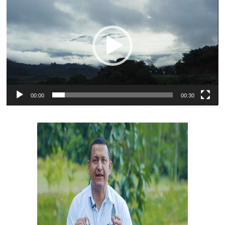
de
vídeo
00:00
00:30