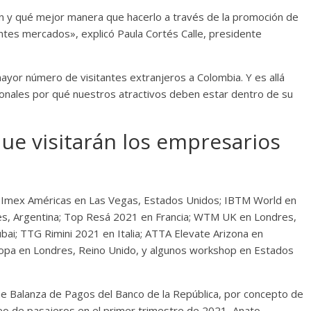
ón y qué mejor manera que hacerlo a través de la promoción de
ntes mercados», explicó Paula Cortés Calle, presidente
yor número de visitantes extranjeros a Colombia. Y es allá
onales por qué nuestros atractivos deben estar dentro de su
que visitarán los empresarios
a; Imex Américas en Las Vegas, Estados Unidos; IBTM World en
res, Argentina; Top Resá 2021 en Francia; WTM UK en Londres,
ai; TTG Rimini 2021 en Italia; ATTA Elevate Arizona en
opa en Londres, Reino Unido, y algunos workshop en Estados
e Balanza de Pagos del Banco de la República, por concepto de
reo de pasajeros en el primer trimestre de 2021, Anato