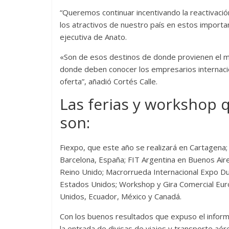
“Queremos continuar incentivando la reactivaci
los atractivos de nuestro país en estos importa
ejecutiva de Anato.
«Son de esos destinos de donde provienen el ma
donde deben conocer los empresarios internaci
oferta”, añadió Cortés Calle.
Las ferias y workshop 
son:
Fiexpo, que este año se realizará en Cartagen
Barcelona, España; FIT Argentina en Buenos Ai
Reino Unido; Macrorrueda Internacional Expo Dub
Estados Unidos; Workshop y Gira Comercial Eur
Unidos, Ecuador, México y Canadá.
Con los buenos resultados que expuso el inform
la entrada de divisas de viajes y transporte aé