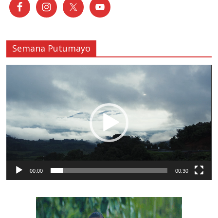
Semana Putumayo
Reproductor
de
vídeo
00:00
00:30