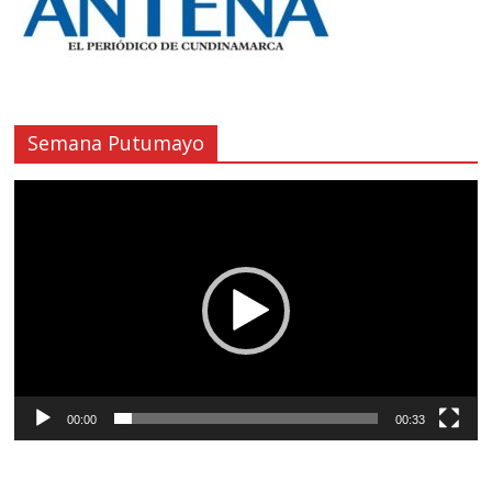
Semana Putumayo
Reproductor
de
vídeo
00:00
00:33