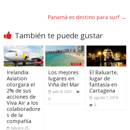
Panamá es destino para surf
→
También te puede gustar
Irelandia
Los mejores
El Baluarte,
Aviation
lugares en
lugar de
otorgará el
Viña del Mar
fantasía en
2% de sus
Cartagena
julio 8, 2021
acciones de
agosto 7, 2018
0
Viva Air a los
0
colaboradore
s de la
compañía
febrero 25,