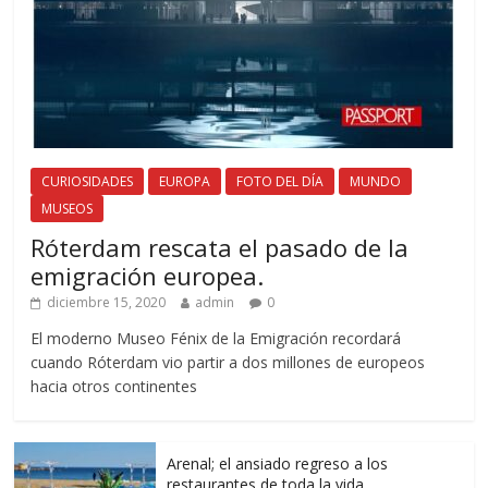
CURIOSIDADES
EUROPA
FOTO DEL DÍA
MUNDO
MUSEOS
Róterdam rescata el pasado de la
emigración europea.
diciembre 15, 2020
admin
0
El moderno Museo Fénix de la Emigración recordará
cuando Róterdam vio partir a dos millones de europeos
hacia otros continentes
Arenal; el ansiado regreso a los
restaurantes de toda la vida.