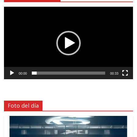
Reproductor
de
vídeo
00:00
00:33
Foto del día