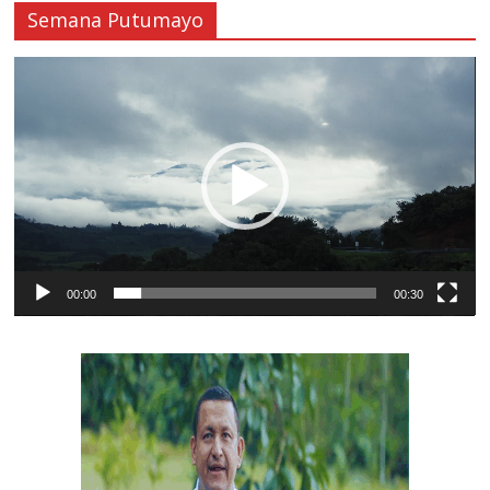
Semana Putumayo
Reproductor
de
vídeo
00:00
00:30