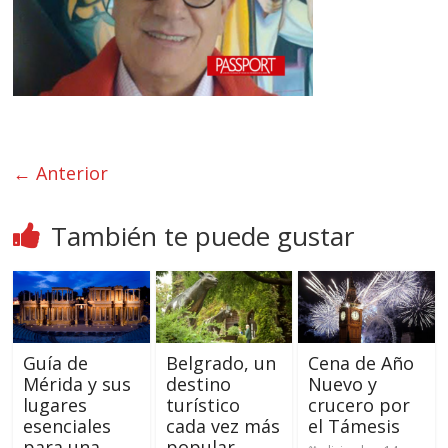
← Anterior
También te puede gustar
Guía de
Belgrado, un
Cena de Año
Mérida y sus
destino
Nuevo y
lugares
turístico
crucero por
esenciales
cada vez más
el Támesis
para una
popular