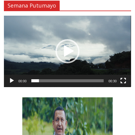
Semana Putumayo
Reproductor
de
vídeo
00:00
00:30