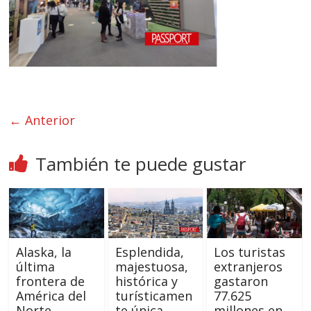
← Anterior
También te puede gustar
Alaska, la
Esplendida,
Los turistas
última
majestuosa,
extranjeros
frontera de
histórica y
gastaron
América del
turísticamen
77.625
Norte
te única
millones en