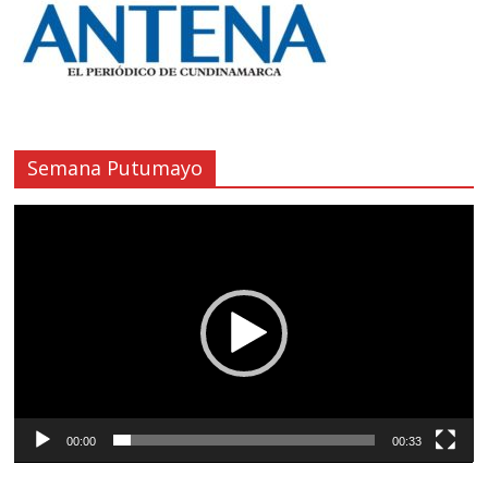
Semana Putumayo
Reproductor
de
vídeo
00:00
00:33