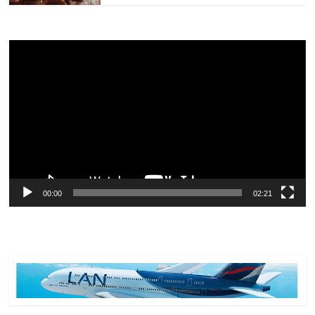
Reproductor
de
vídeo
00:00
02:21