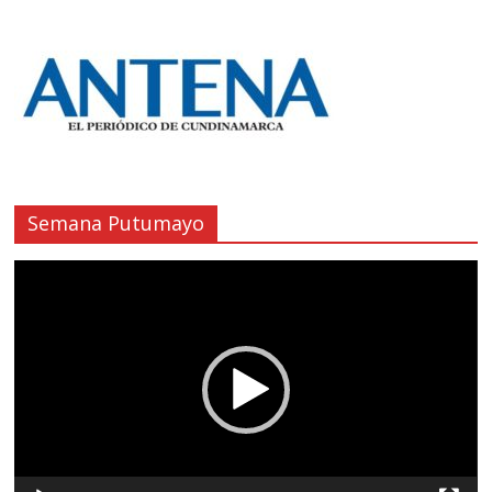
Semana Putumayo
Reproductor
de
vídeo