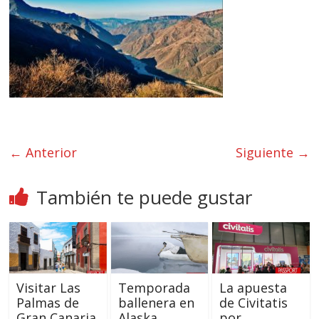
← Anterior
Siguiente →
También te puede gustar
Visitar Las
Temporada
La apuesta
Palmas de
ballenera en
de Civitatis
Gran Canaria
Alaska
por