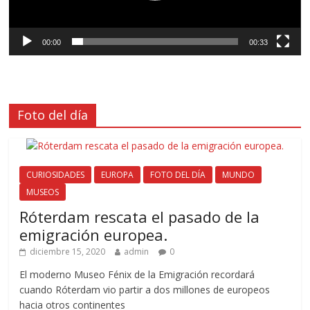
00:00
00:33
Foto del día
CURIOSIDADES
EUROPA
FOTO DEL DÍA
MUNDO
MUSEOS
Róterdam rescata el pasado de la
emigración europea.
diciembre 15, 2020
admin
0
El moderno Museo Fénix de la Emigración recordará
cuando Róterdam vio partir a dos millones de europeos
hacia otros continentes