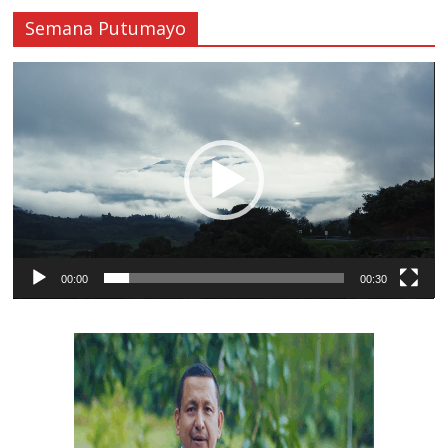
Semana Putumayo
Reproductor
de
vídeo
00:00
00:30