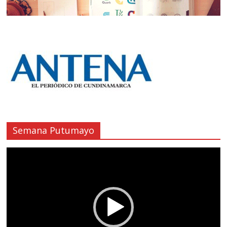
Semana Putumayo
Reproductor
de
vídeo