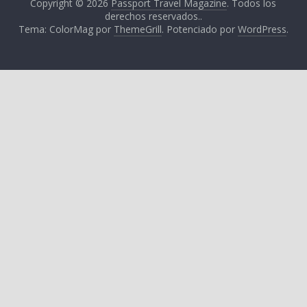
Copyright © 2026
Passport Travel Magazine
. Todos los
derechos reservados..
Tema: ColorMag por
ThemeGrill
. Potenciado por
WordPress
.