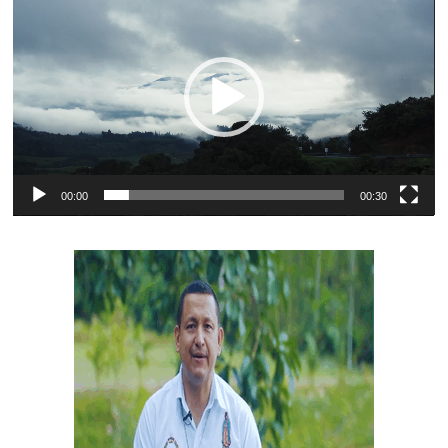
de
vídeo
00:00
00:30