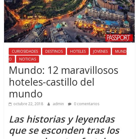
CURIOSIDADES
DESTINOS
HOTELES
JOVENES
MUND
O
NOTICIAS
Mundo: 12 maravillosos
hoteles-castillo del
mundo
octubre 22, 2018
admin
0 comentarios
Las historias y leyendas
que se esconden tras los