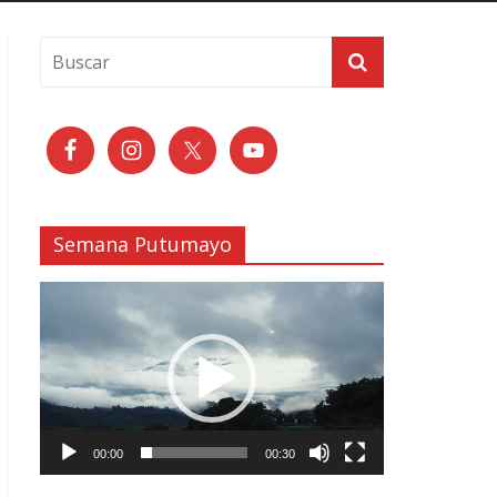
Semana Putumayo
Reproductor
de
vídeo
00:00
00:30