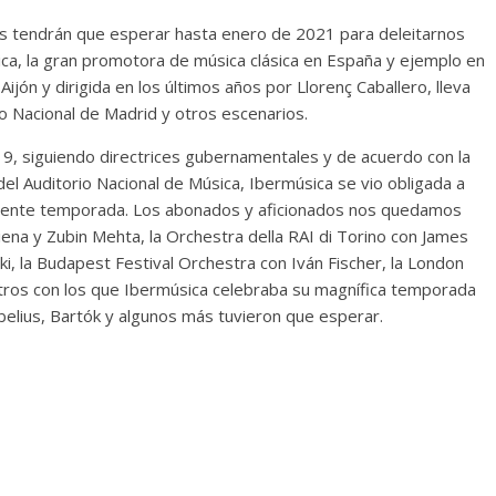
s tendrán que esperar hasta enero de 2021 para deleitarnos
a, la gran promotora de música clásica en España y ejemplo en
ijón y dirigida en los últimos años por Llorenç Caballero, lleva
io Nacional de Madrid y otros escenarios.
-19, siguiendo directrices gubernamentales y de acuerdo con la
del Auditorio Nacional de Música, Ibermúsica se vio obligada a
resente temporada. Los abonados y aficionados nos quedamos
Viena y Zubin Mehta, la Orchestra della RAI di Torino con James
ki, la Budapest Festival Orchestra con Iván Fischer, la London
tros con los que Ibermúsica celebraba su magnífica temporada
ibelius, Bartók y algunos más tuvieron que esperar.