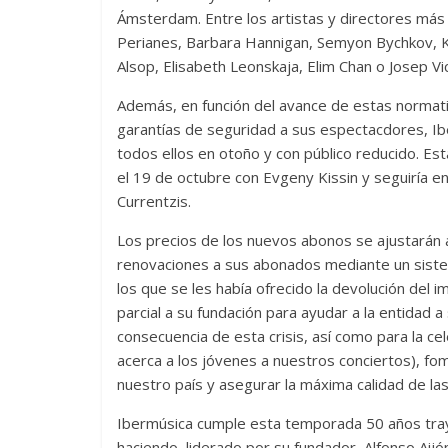
Ámsterdam. Entre los artistas y directores más 
Perianes, Barbara Hannigan, Semyon Bychkov, Ka
Alsop, Elisabeth Leonskaja, Elim Chan o Josep Vi
Además, en función del avance de estas normati
garantías de seguridad a sus espectacdores, I
todos ellos en otoño y con público reducido. E
el 19 de octubre con Evgeny Kissin y seguiría 
Currentzis.
Los precios de los nuevos abonos se ajustarán 
renovaciones a sus abonados mediante un sistem
los que se les había ofrecido la devolución del 
parcial a su fundación para ayudar a la entidad a 
consecuencia de esta crisis, así como para la c
acerca a los jóvenes a nuestros conciertos), 
nuestro país y asegurar la máxima calidad de l
Ibermúsica cumple esta temporada 50 años tray
haciendo, liderado por su fundador, Alfonso Aij