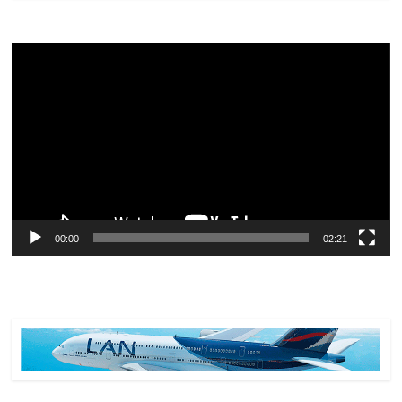
Reproductor
de
vídeo
00:00
02:21