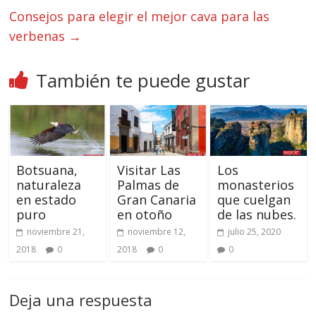
Consejos para elegir el mejor cava para las
verbenas
→
También te puede gustar
Botsuana,
Visitar Las
Los
naturaleza
Palmas de
monasterios
en estado
Gran Canaria
que cuelgan
puro
en otoño
de las nubes.
noviembre 21,
noviembre 12,
julio 25, 2020
2018
0
2018
0
0
Deja una respuesta