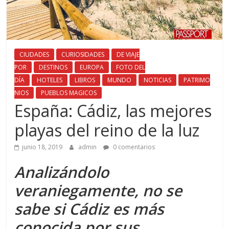
CIUDADES
CURIOSIDADES
DE VIAJE
POR
DESTINOS
EUROPA
FOTO DEL
DÍA
HOTELES
LIBROS
MUNDO
NOTICIAS
PATRIMO
NIOS
PUEBLOS MAGICOS
España: Cádiz, las mejores
playas del reino de la luz
junio 18, 2019
admin
0 comentarios
Analizándolo
veraniegamente, no se
sabe si Cádiz es más
conocida por sus