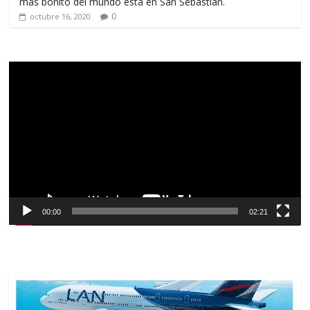
más bonito del mundo está en San Sebastián.
0
octubre 16, 2020
Reproductor
de
vídeo
00:00
02:21