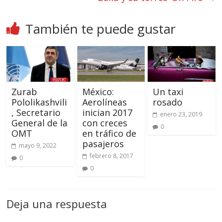
También te puede gustar
Zurab
México:
Un taxi
Pololikashvili
Aerolíneas
rosado
, Secretario
inician 2017
enero 23, 2019
General de la
con creces
0
OMT
en tráfico de
pasajeros
mayo 9, 2022
febrero 8, 2017
0
0
Deja una respuesta