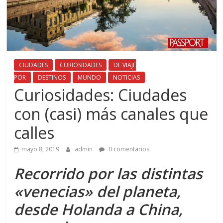
CIUDADES
CURIOSIDADES
DE VIAJE
POR
DESTINOS
MUNDO
NOTICIAS
Curiosidades: Ciudades
con (casi) más canales que
calles
mayo 8, 2019
admin
0 comentarios
Recorrido por las distintas
«venecias» del planeta,
desde Holanda a China,