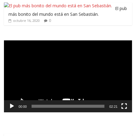
El pub
más bonito del mundo está en San Sebastián.
0
octubre 16, 2020
Reproductor
de
vídeo
00:00
02:21