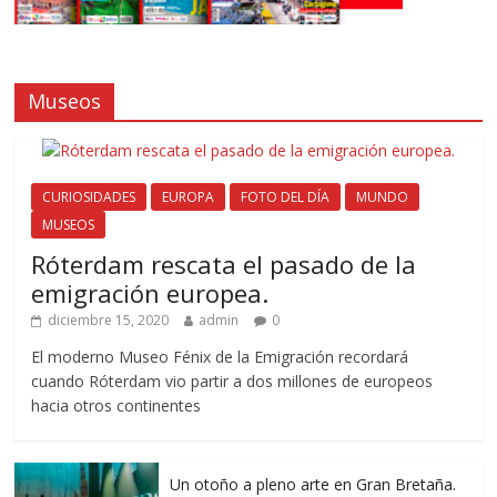
Museos
CURIOSIDADES
EUROPA
FOTO DEL DÍA
MUNDO
MUSEOS
Róterdam rescata el pasado de la
emigración europea.
diciembre 15, 2020
admin
0
El moderno Museo Fénix de la Emigración recordará
cuando Róterdam vio partir a dos millones de europeos
hacia otros continentes
Un otoño a pleno arte en Gran Bretaña.