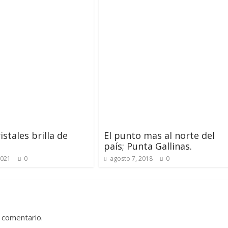
istales brilla de
El punto mas al norte del
país; Punta Gallinas.
2021
0
agosto 7, 2018
0
 comentario.