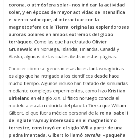
corona, o atmósfera solar– nos indican la actividad
solar, y en épocas de mayor actividad se intensifica
el viento solar que, al interactuar con la
magnetosfera de la Tierra, origina las esplendorosas
auroras polares en ambos extremos del globo
terráqueo.
Como las que ha retratado
Olivier
Grunewald
en No­­ruega, Islandia, Finlandia, Canadá y
Alaska, algunas de las cuales ilustran estas páginas.
Conocer cómo se generan esas luces fantasmagóricas
es algo que ha intrigado a los científi­cos desde hace
mucho tiempo. Algunos incluso han tratado de simularlas
mediante complejos experimentos, como hizo
Kristian
Birkeland
en el siglo XIX. El físico noruego conocía el
modelo a escala reducida del planeta Tierra que William
Gilbert, el que fuera médico personal de la
reina Isabel I
de Inglaterra,
muy interesado en el magnetismo
terrestre, construyó en el siglo XVII a partir de una
piedra imantada. Gilbert lo llamó
terrella
, «pequeña