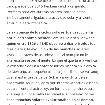
mediados de 2014 se dio el punto álgido del ciclo actual,
pero parece que 2015 también vendrá cargadito.
Perfecto para ver auroras polares, porque están
intrínsecamente ligadas a la actividad solar y al viento
solar que esta intensifica.
La existencia de los ciclos solares fue descubierta
por el astrónomo alemán Samuel Heinrich Schwabe,
quien entre 1826 y 1843 observó a diario (todos los
días claros) la evolución de las manchas solares
,
visibles a través de un telescopio. Al principio no le
interesaban especialmente. Lo que él quería era verificar
la existencia de un hipotético nuevo planeta en la órbita
de Mercurio, un pequeño planeta (iba a llamarse Vulca­no)
que, al estar tan cerca del Sol, era muy difícil de ser
observado. Así pues, optó por intentar «cazarlo» cuando
pasara frente al astro rey, en forma de mancha oscura.
Y,
aunque nunca halló tal planeta, sí observó cómo
esas manchas solares evolucionaban en el tiempo,