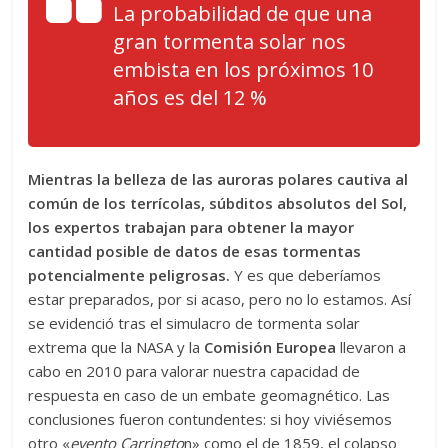
La probabilidad de que una
gran tormenta solar nos
embista en los próximos 10
años es del 12 %
Mientras la belleza de las auroras polares cautiva al
común de los terrícolas, súbditos absolutos del Sol,
los expertos trabajan para obtener la mayor
cantidad posible de datos de esas tormentas
potencialmente peligrosas.
Y es que de­­beríamos
estar preparados, por si acaso, pero no lo estamos. Así
se evidenció tras el simulacro de tormenta solar
extrema que la NASA y la
Comisión Europea
llevaron a
cabo en 2010 para valorar nuestra capacidad de
respuesta en caso de un embate geomagnético. Las
conclusiones fueron contundentes: si hoy viviésemos
otro «
evento Carringto
n» como el de 1859, el colapso