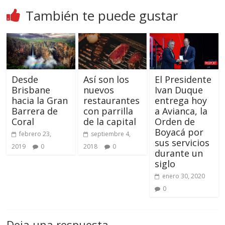
También te puede gustar
Desde
Así son los
El Presidente
Brisbane
nuevos
Ivan Duque
hacia la Gran
restaurantes
entrega hoy
Barrera de
con parrilla
a Avianca, la
Coral
de la capital
Orden de
Boyacá por
febrero 23,
septiembre 4,
sus servicios
2019
0
2018
0
durante un
siglo
enero 30, 2020
0
Deja una respuesta