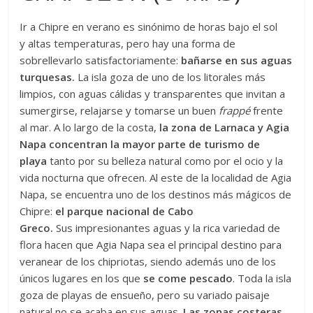
Ir a Chipre en verano es sinónimo de horas bajo el sol
y altas temperaturas, pero hay una forma de
sobrellevarlo satisfactoriamente:
bañarse en sus aguas
turquesas.
La isla goza de uno de los litorales más
limpios, con aguas cálidas y transparentes que invitan a
sumergirse, relajarse y tomarse un buen
frappé
frente
al mar. A lo largo de la costa,
la zona de Larnaca y Agia
Napa concentran la mayor parte de turismo de
playa
tanto por su belleza natural como por el ocio y la
vida nocturna que ofrecen. Al este de la localidad de Agia
Napa, se encuentra uno de los destinos más mágicos de
Chipre:
el parque nacional de
Cabo
Greco.
Sus impresionantes aguas y la rica variedad de
flora hacen que Agia Napa sea el principal destino para
veranear de los chipriotas, siendo además uno de los
únicos lugares en los que
se come pescado
. Toda la isla
goza de playas de ensueño, pero su variado paisaje
natural no se acaba en sus aguas.
Las zonas costeras