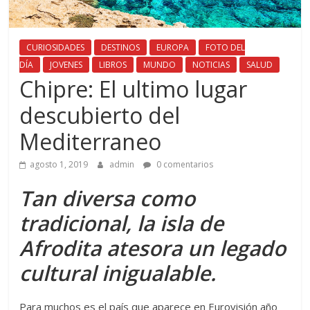
CURIOSIDADES
DESTINOS
EUROPA
FOTO DEL
DÍA
JOVENES
LIBROS
MUNDO
NOTICIAS
SALUD
Chipre: El ultimo lugar
descubierto del
Mediterraneo
agosto 1, 2019
admin
0 comentarios
Tan diversa como
tradicional, la isla de
Afrodita atesora un legado
cultural inigualable.
Para muchos es el país que aparece en Eurovisión año