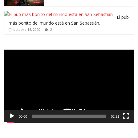
El pub
más bonito del mundo está en San Sebastián.
0
octubre 16, 2020
Reproductor
de
vídeo
00:00
02:21