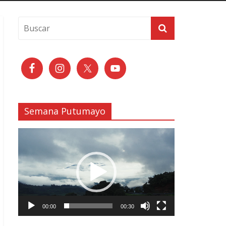
Semana Putumayo
Reproductor
de
vídeo
00:00
00:30