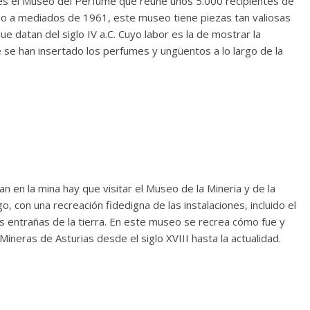
s el Museo del Perfume que reúne unos 5.000 recipientes de
do a mediados de 1961, este museo tiene piezas tan valiosas
datan del siglo IV a.C. Cuyo labor es la de mostrar la
e se han insertado los perfumes y ungüentos a lo largo de la
 en la mina hay que visitar el Museo de la Mineria y de la
go, con una recreación fidedigna de las instalaciones, incluido el
s entrañas de la tierra. En este museo se recrea cómo fue y
Mineras de Asturias desde el siglo XVIII hasta la actualidad.