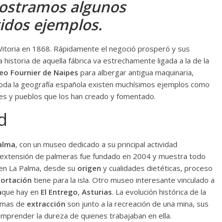
mostramos algunos
idos ejemplos.
 Vitoria en 1868. Rápidamente el negoció prosperó y sus
historia de aquella fábrica va estrechamente ligada a la de la
o Fournier de Naipes
para albergar antigua maquinaria,
 toda la geografía española existen muchísimos ejemplos como
es y pueblos que los han creado y fomentado.
d
alma
, con un museo dedicado a su principal actividad
extensión de palmeras fue fundado en 2004 y muestra todo
a en La Palma, desde su
origen
y cualidades dietéticas, proceso
ortación
tiene para la isla. Otro museo interesante vinculado a
a
que hay en
El Entrego
,
Asturias
. La evolución histórica de la
ormas de
extracción
son junto a la recreación de una mina, sus
omprender la dureza de quienes trabajaban en ella.