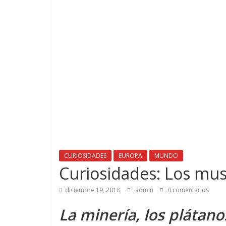
CURIOSIDADES
EUROPA
MUNDO
Curiosidades: Los mu
diciembre 19, 2018
admin
0 comentarios
La minería, los plátan