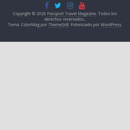
Copyright © 2026
Passport Travel Magazine
. Todos los
derechos reservados..
Tema: ColorMag por
ThemeGrill
. Potenciado por
WordPress
.