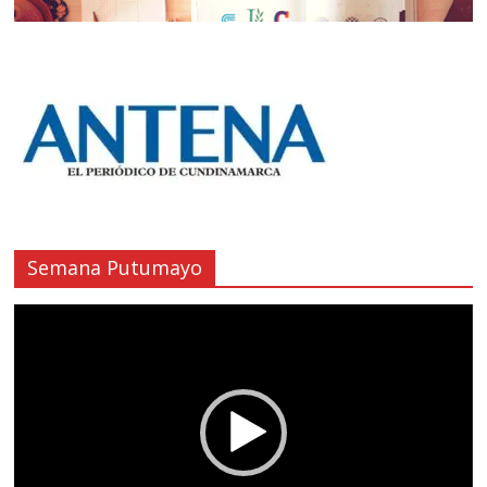
Semana Putumayo
Reproductor
de
vídeo