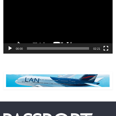
de
vídeo
00:00
02:21