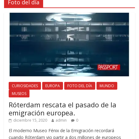
Foto del día
CURIOSIDADES
EUROPA
FOTO DEL DÍA
MUNDO
MUSEOS
Róterdam rescata el pasado de la
emigración europea.
diciembre 15, 2020
admin
0
El moderno Museo Fénix de la Emigración recordará
cuando Róterdam vio partir a dos millones de europeos