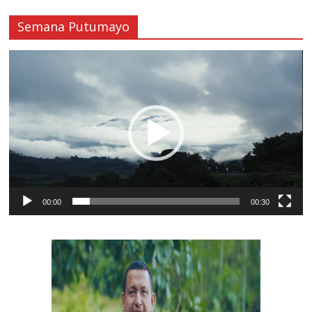
Semana Putumayo
Reproductor
de
vídeo
00:00
00:30