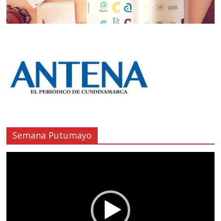
Semana Putumayo
Reproductor
de
vídeo