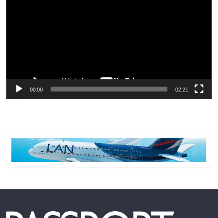
vídeo
00:00
02:21