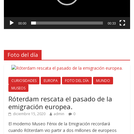
00:00
00:33
Foto del día
CURIOSIDADES
EUROPA
FOTO DEL DÍA
MUNDO
MUSEOS
Róterdam rescata el pasado de la
emigración europea.
diciembre 15, 2020
admin
0
El moderno Museo Fénix de la Emigración recordará
cuando Róterdam vio partir a dos millones de europeos