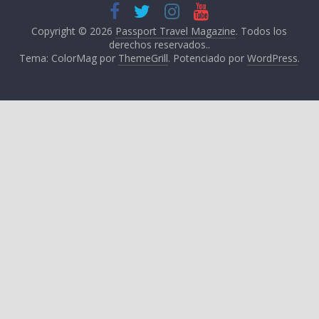
Copyright © 2026
Passport Travel Magazine
. Todos los
derechos reservados..
Tema: ColorMag por
ThemeGrill
. Potenciado por
WordPress
.