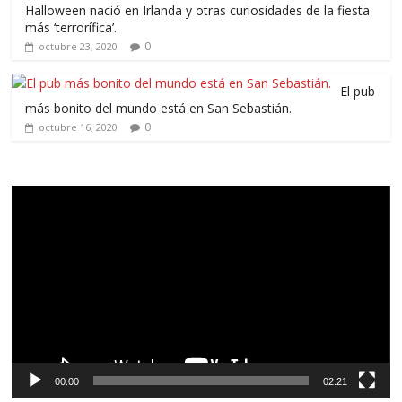
Halloween nació en Irlanda y otras curiosidades de la fiesta
más ‘terrorífica’.
0
octubre 23, 2020
El pub
más bonito del mundo está en San Sebastián.
0
octubre 16, 2020
Reproductor
de
vídeo
00:00
02:21