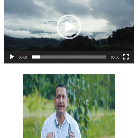
de
vídeo
00:00
00:30