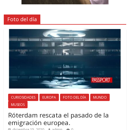
Foto del día
CURIOSIDADES
EUROPA
FOTO DEL DÍA
MUNDO
MUSEOS
Róterdam rescata el pasado de la
emigración europea.
diciembre 15, 2020
admin
0