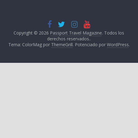
Copyright © 2026
Passport Travel Magazine
. Todos los
derechos reservados..
Tema: ColorMag por
ThemeGrill
. Potenciado por
WordPress
.