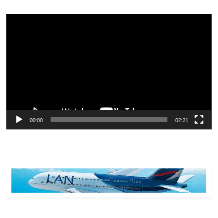
Reproductor
de
vídeo
00:00
02:21