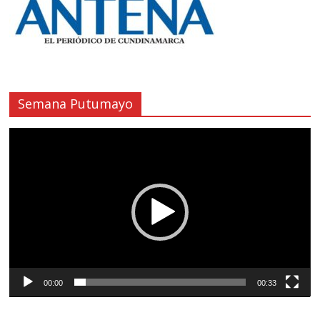
Semana Putumayo
Reproductor
de
vídeo
00:00
00:33