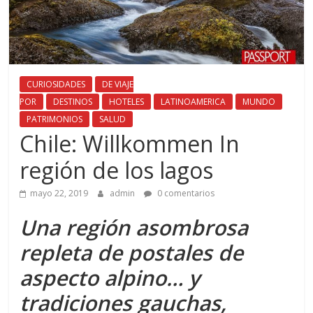
CURIOSIDADES
DE VIAJE
POR
DESTINOS
HOTELES
LATINOAMERICA
MUNDO
PATRIMONIOS
SALUD
Chile: Willkommen In
región de los lagos
mayo 22, 2019
admin
0 comentarios
Una región asombrosa
repleta de postales de
aspecto alpino… y
tradiciones gauchas,