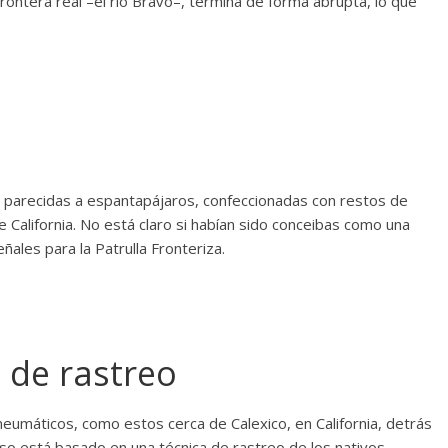
rontera real –el río Bravo–, termina de forma abrupta, lo que
 parecidas a espantapájaros, confeccionadas con restos de
 California. No está claro si habían sido conceibas como una
ñales para la Patrulla Fronteriza.
 de rastreo
neumáticos, como estos cerca de Calexico, en California, detrás
eso está basado en una técnica de rastreo de los nativos