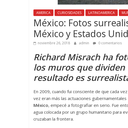
AMERICA
CURIOSIDADES
LATINOAMERICA
MU
México: Fotos surreali
México y Estados Uni
noviembre 26, 2018
admin
0 comentarios
Richard Misrach ha fot
los muros que dividen 
resultado es surrealist
En 2009, cuando fui consciente de que cada ve
vez eran más las actuaciones gubernamentales 
México
, empecé a fotografiar en serio. Fue en
agua colocada por un grupo humanitario para evi
cruzaban la frontera.