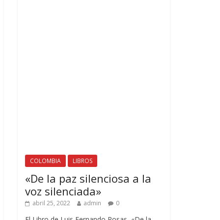
COLOMBIA
LIBROS
«De la paz silenciosa a la
voz silenciada»
abril 25, 2022
admin
0
El Libro de Luis Fernando Rosas «De la