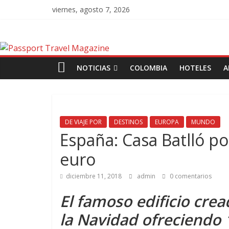
viernes, agosto 7, 2026
NOTICIAS
COLOMBIA
HOTELES
A
DE VIAJE POR
DESTINOS
EUROPA
MUNDO
España: Casa Batlló po
euro
diciembre 11, 2018
admin
0 comentarios
El famoso edificio cre
la Navidad ofreciendo 