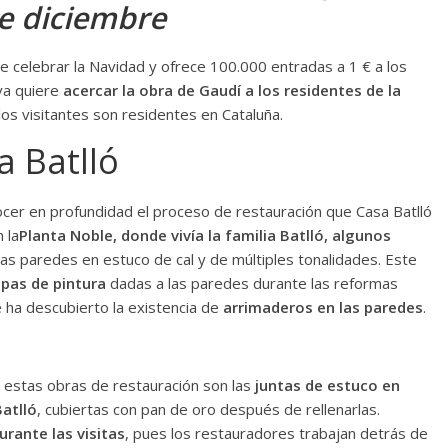
 de diciembre
re celebrar la Navidad y ofrece 100.000 entradas a 1 € a los
va quiere
acercar la obra de Gaudí a los residentes de la
los visitantes son residentes en Cataluña.
a Batlló
ocer en profundidad el proceso de restauración que Casa Batlló
 la
Planta Noble, donde vivía la familia Batlló, algunos
las paredes en estuco de cal y de múltiples tonalidades. Este
apas de pintura
dadas a las paredes durante las reformas
 ha descubierto la existencia de
arrimaderos en las paredes
.
 estas obras de restauración son las
juntas de estuco en
atlló
, cubiertas con pan de oro después de rellenarlas.
rante las visitas
, pues los restauradores trabajan detrás de