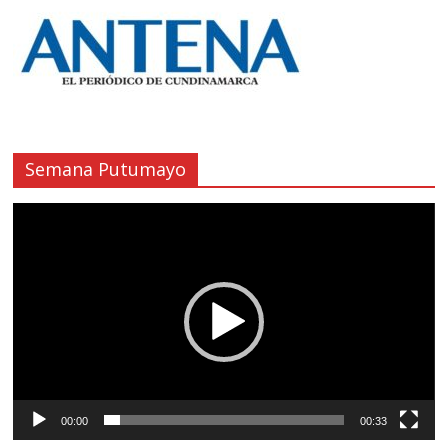
Semana Putumayo
Reproductor
de
vídeo
00:00
00:33