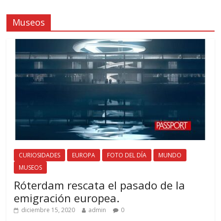
Museos
CURIOSIDADES
EUROPA
FOTO DEL DÍA
MUNDO
MUSEOS
Róterdam rescata el pasado de la
emigración europea.
diciembre 15, 2020
admin
0