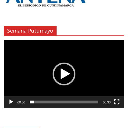
Semana Putumayo
Reproductor
de
vídeo
00:00
00:33