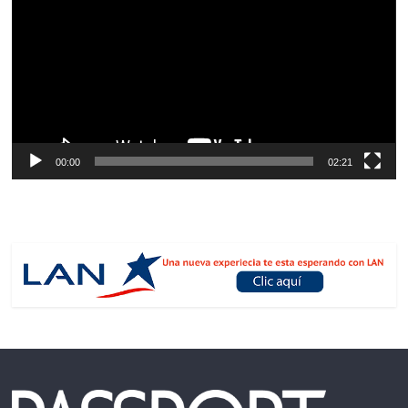
vídeo
00:00
02:21