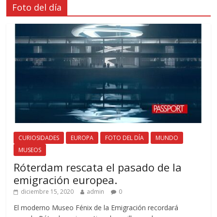
Foto del día
CURIOSIDADES
EUROPA
FOTO DEL DÍA
MUNDO
MUSEOS
Róterdam rescata el pasado de la
emigración europea.
diciembre 15, 2020
admin
0
El moderno Museo Fénix de la Emigración recordará