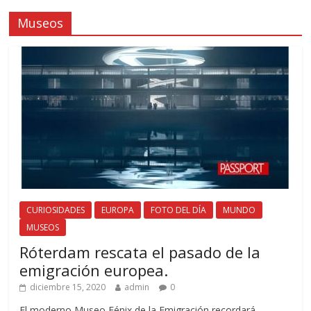
Museos
CURIOSIDADES
EUROPA
FOTO DEL DÍA
MUNDO
MUSEOS
Róterdam rescata el pasado de la
emigración europea.
diciembre 15, 2020
admin
0
El moderno Museo Fénix de la Emigración recordará