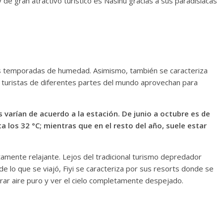
 de gran atractivo turístico es Nasinu gracias a sus paradisíacas
eves temporadas de humedad. Asimismo, también se caracteriza
 turistas de diferentes partes del mundo aprovechan para
varían de acuerdo a la estación. De junio a octubre es de
ta los 32 °C; mientras que en el resto del año, suele estar
tamente relajante. Lejos del tradicional turismo depredador
 lo que se viajó, Fiyi se caracteriza por sus resorts donde se
irar aire puro y ver el cielo completamente despejado.