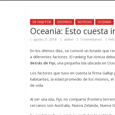
DE VIAJE POR
DESTINOS
NOTICIAS
OCEANIA
Oceania: Esto cuesta i
agosto 21, 2018
admin
0 comentarios
Feli
En los últimos días, se conoció un listado que 
a diferentes factores. El ranking fue noticia deb
detrás de Fiyi
, una pequeña isla ubicada en Oc
Los factores que tuvo en cuenta la firma Gallup p
habitantes, la edad promedio de los mismos, el 
de vida.
Al ser una isla, Fiyi, no comparte frontera terre
cercanos son Australia, Nueva Zelanda, Nueva G