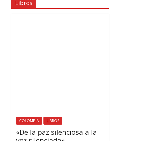
Libros
COLOMBIA
LIBROS
«De la paz silenciosa a la
voz silenciada»