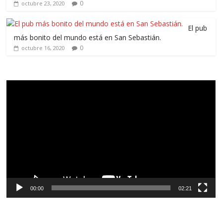
0
octubre 23, 2020
El pub
más bonito del mundo está en San Sebastián.
0
octubre 16, 2020
Reproductor
de
vídeo
00:00
02:21