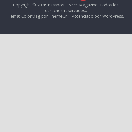
Copyright © 2026
Passport Travel Magazine
. Todos los
derechos reservados..
Tema: ColorMag por
ThemeGrill
. Potenciado por
WordPress
.