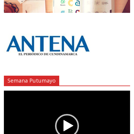
Semana Putumayo
Reproductor
de
vídeo