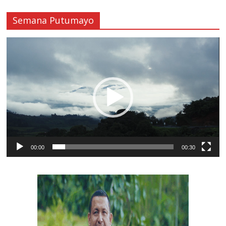
Semana Putumayo
Reproductor
de
vídeo
00:00
00:30