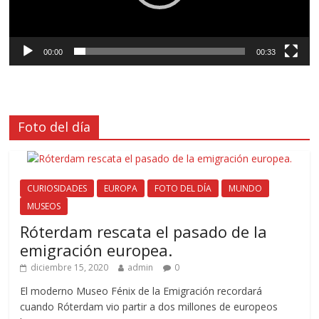
00:00
00:33
Foto del día
CURIOSIDADES
EUROPA
FOTO DEL DÍA
MUNDO
MUSEOS
Róterdam rescata el pasado de la
emigración europea.
diciembre 15, 2020
admin
0
El moderno Museo Fénix de la Emigración recordará
cuando Róterdam vio partir a dos millones de europeos