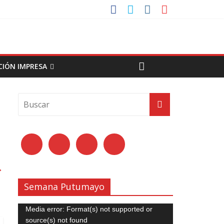
CIÓN IMPRESA
→
Semana Putumayo
Reproductor
Media error: Format(s) not supported or
de
source(s) not found