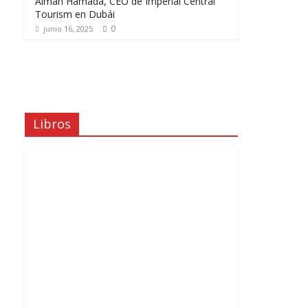
Aiman Hamada, CEO de Imperial Central
Tourism en Dubái
0
junio 16, 2025
Libros