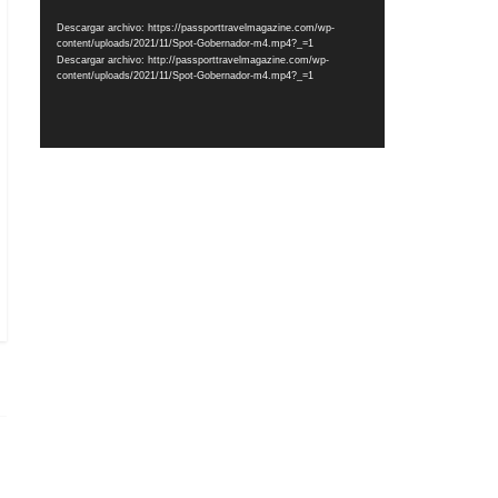
vídeo
Descargar archivo: https://passporttravelmagazine.com/wp-
content/uploads/2021/11/Spot-Gobernador-m4.mp4?_=1
Descargar archivo: http://passporttravelmagazine.com/wp-
content/uploads/2021/11/Spot-Gobernador-m4.mp4?_=1