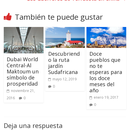
También te puede gustar
Descubriend
Doce
Dubai World
o la ruta
pueblos que
Central-Al
jardín
no te
Maktoum un
Sudafricana
esperas para
símbolo de
los doce
mayo 12, 2019
prosperidad
meses del
0
año
noviembre 21,
enero 19, 2017
2016
0
0
Deja una respuesta