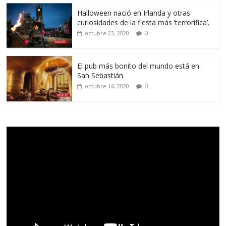
Halloween nació en Irlanda y otras
curiosidades de la fiesta más ‘terrorífica’.
0
octubre 23, 2020
El pub más bonito del mundo está en
San Sebastián.
0
octubre 16, 2020
Reproductor
de
vídeo