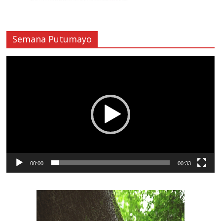
Semana Putumayo
Reproductor
de
vídeo
00:00
00:33