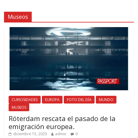
Museos
CURIOSIDADES
EUROPA
FOTO DEL DÍA
MUNDO
MUSEOS
Róterdam rescata el pasado de la
emigración europea.
diciembre 15, 2020
admin
0